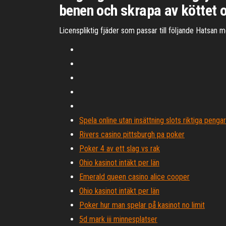
benen och skrapa av köttet o
Licenspliktig fjäder som passar till följande Hatsan m
Spela online utan insättning slots riktiga penga
Rivers casino pittsburgh pa poker
Poker 4 av ett slag vs rak
Ohio kasinot intäkt per län
Emerald queen casino alice cooper
Ohio kasinot intäkt per län
Poker hur man spelar på kasinot no limit
5d mark iii minnesplatser