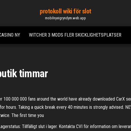
protokoll wiki för slot
mobilnyeigryndym.web.app
CASINO NY
WITCHER 3 MODS FLER SKICKLIGHETSPLATSER
 butik timmar
 000 000 fans around the world have already downloaded CarX series
ay for hours. Taking a quick break every 40 minutes is strongly advi
ice. The first time you
rstatus: Tillfälligt slut i lager. Kontakta CVI för information om leveran