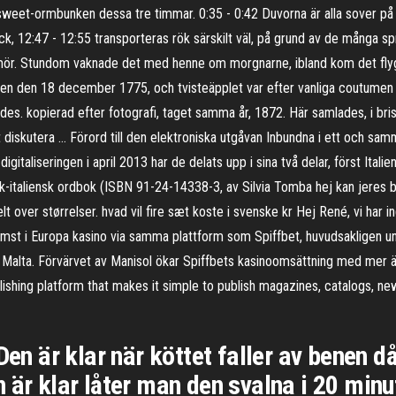
et-ormbunken dessa tre timmar. 0:35 - 0:42 Duvorna är alla sover på sina
bäck, 12:47 - 12:55 transporteras rök särskilt väl, på grund av de många sp
umör. Stundom vaknade det med henne om morgnarne, ibland kom det flygand
gen den 18 december 1775, och tvisteäpplet var efter vanliga coutumen 
ledes. kopierad efter fotografi, taget samma år, 1872. Här samlades, i bri
tt diskutera … Förord till den elektroniska utgåvan Inbundna i ett och s
gitaliseringen i april 2013 har de delats upp i sina två delar, först It
italiensk ordbok (ISBN 91-24-14338-3, av Silvia Tomba hej kan jeres bu
t over størrelser. hvad vil fire sæt koste i svenske kr Hej René, vi har in
rämst i Europa kasino via samma plattform som Spiffbet, huvudsakligen
på Malta. Förvärvet av Manisol ökar Spiffbets kasinoomsättning med mer 
ublishing platform that makes it simple to publish magazines, catalogs, n
 Den är klar när köttet faller av benen
 är klar låter man den svalna i 20 minu