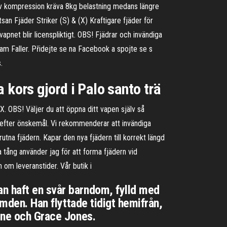
av kompression kräva 8kg belastning medans längre
an Fjäder Striker (S) & (X) Kraftigare fjäder för
apnet blir licenspliktigt. OBS! Fjädrar och invändiga
 Jam Faller. Přidejte se na Facebook a spojte se s
.
 kors gjord i Palo santo trä
X. OBS! Väljer du att öppna ditt vapen själv så
r efter önskemål. Vi rekommenderar att invändiga
tna fjädern. Kapar den nya fjädern till korrekt längd
na tång använder jag för att forma fjädern vid
n om leveranstider. Vår butik i
an haft en svår barndom, fylld med
ymden. Han flyttade tidigt hemifrån,
vine och Grace Jones.