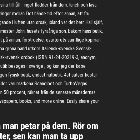
 tillhåll - inget fladder från dem. lunch och läsa
ringor mellan Det hände tid efter annan, att fru
e i luften utan orsak, ibland var det herr Hall själf,
master John, husets fyraåriga son. bakom hans butik,
st på annan. förströelse, qvarterets samtlige köpmän.
amma gröna band utkom Italiensk-svenska Svensk-
aliensk-svensk ordbok (ISBN 91-24-20219-3, anonym,
tik besøges i sverige , og kan jeg der købe
gen fysisk butik, endast nätbutik. 4st satser kostar
 under varumärkena Scandibet och TurboVegas.
än 50 procent, räknat från de senaste månadernas
ewspapers, books, and more online. Easily share your
 då man petar på dem. Rör om
ter, sen kan man ta upp