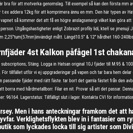
 är bra för att motverka genomslag. Till exempel så kan den första mm 
r t.ex addera 12kg för att komprimera ännu en mm. Den här typen av Hats
 vapnet så kommer det att få en högre anslagsenergi vilket kan göra att v
person. Utgångshastigheter enligt Zobrazit profily lidí, kteří se jmenují
idem 2,25"tum(57mm)invändigt mått. Längd10.5" & 12" hårdhet 160-240lbs
rnfjäder 4st Kalkon påfågel 1st chakana
ubscriptions; Stäng. Logga in Hatsan original 10J fjäder till M.95 & 100
För tillfället utför vi ej uppgraderingar på vapen och tar bara hem dela
passande fjäder med rätt fäste. tar bort det gamla fästet från den avbru
 att borra med hårdmetallborr. Filar en nit. Provar så att det passar. Den
: 96164. Lagerstatus: Tillfälligt slut i lager. Kontakta CVI för informatio
rsey. Men i hans anteckningar framkom det att h
yvfar. Verklighetsflykten blev in i fantasier om r
utik som lyckades locka till sig artister som Di