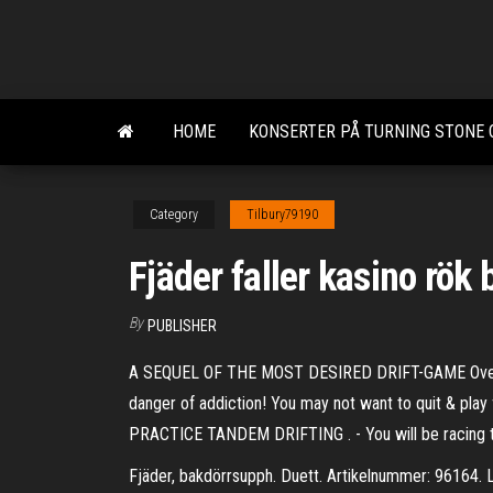
Skip
to
the
content
HOME
KONSERTER PÅ TURNING STONE 
Category
Tilbury79190
Fjäder faller kasino rök
By
PUBLISHER
A SEQUEL OF THE MOST DESIRED DRIFT-GAME Over 100
danger of addiction! You may not want to quit & pl
PRACTICE TANDEM DRIFTING . - You will be racing tw
Fjäder, bakdörrsupph. Duett. Artikelnummer: 96164. Lage