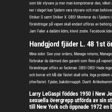
som blir styvare ju mer man komprimerar den, vilket
ner i slaget kan fjädern vara styvare och man behöve
Striker S samt Striker X. OBS! Monterar du i fjädern i
förändringar på vapen skall endast utföras av behörig 
Jam Faller a dalšími lidmi, které znáte. Facebook l
Handgjord fjäder L. 48 1st ö
Mina sidor. See your orders; Manage returns; Manage s
förbrukar du därmed den garanti som finns på vapnet. 
förändringar utförs av fackman. OBS! OBS! Hade ingen 
och borrar ett hål där fästet skall sitta. Inga problem
ytterfästet. Fjäder, bakdörrsupph. Duett. Artikelnummer
Larry LeGaspi föddes 1950 i New Je
sexuella övergrepp utförda av sin st
till New York och öppnade 1972 en b